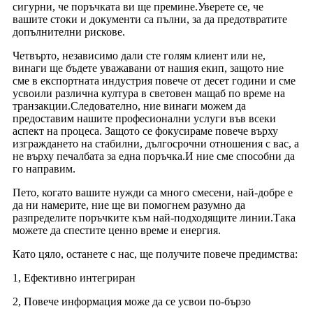
сигурни, че поръчката ви ще премине.Уверете се, че
вашите стоки и документи са пълни, за да предотвратите
допълнителни рискове.
Четвърто, независимо дали сте голям клиент или не,
винаги ще бъдете уважавани от нашия екип, защото ние
сме в експортната индустрия повече от десет години и сме
усвоили различна култура в световен мащаб по време на
транзакции.Следователно, ние винаги можем да
предоставим нашите професионални услуги във всеки
аспект на процеса. Защото се фокусираме повече върху
изграждането на стабилни, дългосрочни отношения с вас, а
не върху печалбата за една поръчка.И ние сме способни да
го направим.
Пето, когато вашите нужди са много смесени, най-добре е
да ни намерите, ние ще ви помогнем разумно да
разпределите поръчките към най-подходящите линии.Така
можете да спестите ценно време и енергия.
Като цяло, останете с нас, ще получите повече предимства:
1, Ефективно интегриран
2, Повече информация може да се усвои по-бързо