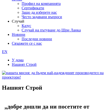
Профил на компанията
Сертификати
Защо да изберете нас
Често задавани въпроси
Случай
Казус
Случай на пътуване до Шри Ланка
Новини
Последни новини
Свържете се с нас
EN
У дома
Нашият Строй
Нашият Строй
„добре дошли да ни посетите от