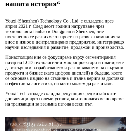
нашата история“
Youxi (Shenzhen) Technology Co., Ltd. е създадена през
април 2021 г. След десет години натрупване чрез
технологията tianhao в Dongguan и Shenzhen, ние
постепенно се развихме от проста търговска компания за
внос и износ в централизирано предприятие, интегриращо
научни изследвания и развитие, продажби и производство.
Понастоящем ние се фокусираме върху сегментирания
пазар на LCD технологични микропроектори и планираме
да извършим разработването и разширяването на свързани
продукти и бизнес (като цифров дисплей) в бъдеще, което
се основава изцяло на стабилна и пълна верига за доставки
и ефективна логистика, на която можем да разчитаме.
Youxi Tech създаде солидна репутация сред китайските
доставчици чрез големи усилия, които полагахме по време
на транзакции за взаимна изгода всеки път.