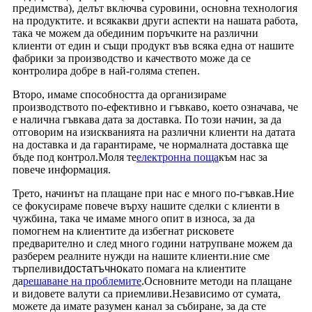
предимства), делът включва суровини, основна технология
на продуктите. и всякакви други аспекти на нашата работа,
така че можем да обединим поръчките на различни
клиенти от един и същи продукт във всяка една от нашите
фабрики за производство и качеството може да се
контролира добре в най-голяма степен.
Второ, имаме способността да организираме
производството по-ефективно и гъвкаво, което означава, че
е налична гъвкава дата за доставка. По този начин, за да
отговорим на изискванията на различни клиенти на датата
на доставка и да гарантираме, че нормалната доставка ще
бъде под контрол.Моля те
електронна поща
към нас за
повече информация.
Трето, начинът на плащане при нас е много по-гъвкав.Ние
се фокусираме повече върху нашите сделки с клиенти в
чужбина, така че имаме много опит в износа, за да
помогнем на клиентите да избегнат рисковете
предварително и след много години натрупване можем да
разберем реалните нужди на нашите клиенти.ние сме
търпеливи
достатъчно
като помага на клиентите
да
решаване на проблемите
.Основните методи на плащане
и видовете валути са приемливи.Независимо от сумата,
можете да имате разумен канал за събиране, за да сте