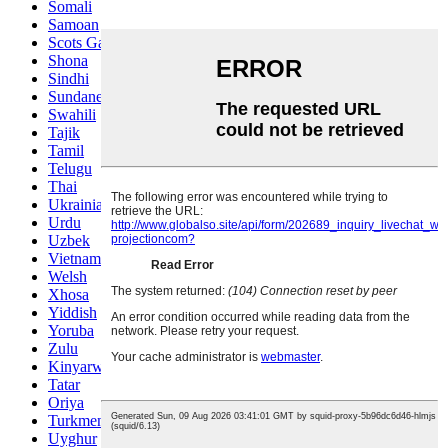
Somali
Samoan
Scots Gaelic
Shona
Sindhi
Sundanese
Swahili
Tajik
Tamil
Telugu
Thai
Ukrainian
Urdu
Uzbek
Vietnamese
Welsh
Xhosa
Yiddish
Yoruba
Zulu
Kinyarwanda
Tatar
Oriya
Turkmen
Uyghur