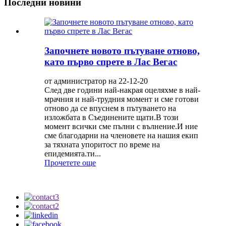
Последни новини
Започнете новото пътуване отново,
като първо спрете в Лас Вегас
от администратор на 22-12-20
След две години най-накрая оцеляхме в най-
мрачния и най-трудния момент и сме готови
отново да се впуснем в пътуването на
изложбата в Съединените щати.В този
момент всички сме пълни с вълнение.И ние
сме благодарни на членовете на нашия екип
за тяхната упоритост по време на
епидемията.ти...
Прочетете още