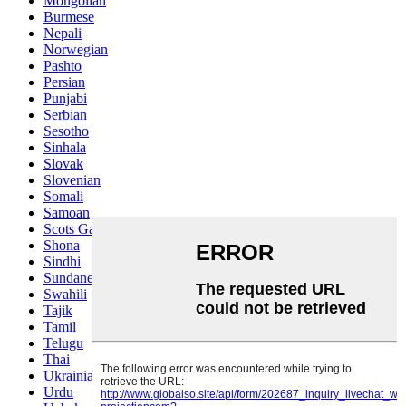
Mongolian
Burmese
Nepali
Norwegian
Pashto
Persian
Punjabi
Serbian
Sesotho
Sinhala
Slovak
Slovenian
Somali
Samoan
Scots Gaelic
Shona
Sindhi
Sundanese
Swahili
Tajik
Tamil
Telugu
Thai
Ukrainian
Urdu