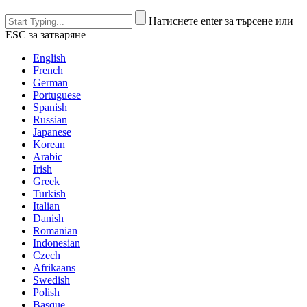
Натиснете enter за търсене или
ESC за затваряне
English
French
German
Portuguese
Spanish
Russian
Japanese
Korean
Arabic
Irish
Greek
Turkish
Italian
Danish
Romanian
Indonesian
Czech
Afrikaans
Swedish
Polish
Basque