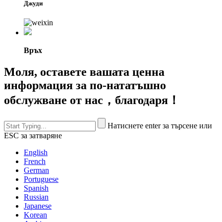
Джуди
Връх
Моля, оставете вашата ценна
информация за по-нататъшно
обслужване от нас，благодаря！
Натиснете enter за търсене или
ESC за затваряне
English
French
German
Portuguese
Spanish
Russian
Japanese
Korean