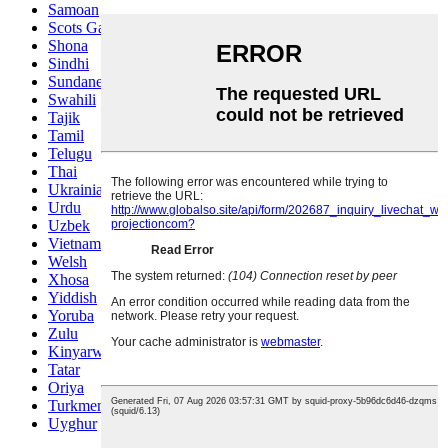
Samoan
Scots Gaelic
Shona
Sindhi
Sundanese
Swahili
Tajik
Tamil
Telugu
Thai
Ukrainian
Urdu
Uzbek
Vietnamese
Welsh
Xhosa
Yiddish
Yoruba
Zulu
Kinyarwanda
Tatar
Oriya
Turkmen
Uyghur