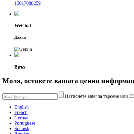
15017088259
WeChat
Джуди
Връх
Моля, оставете вашата ценна информа
Натиснете enter за търсене или E
English
French
German
Portuguese
Spanish
Russian