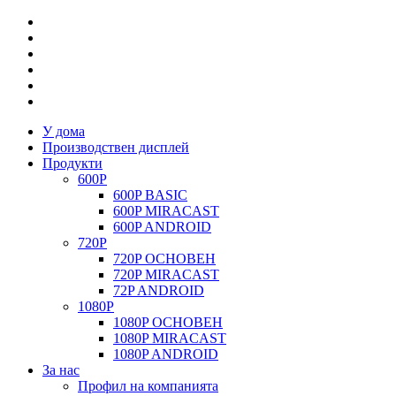
У дома
Производствен дисплей
Продукти
600P
600P BASIC
600P MIRACAST
600P ANDROID
720P
720P ОСНОВЕН
720P MIRACAST
72P ANDROID
1080P
1080P ОСНОВЕН
1080P MIRACAST
1080P ANDROID
За нас
Профил на компанията