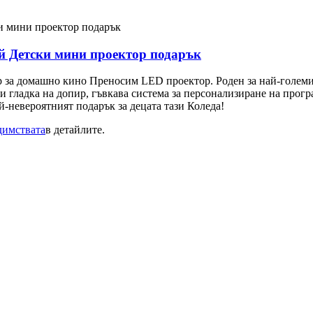
й Детски мини проектор подарък
 за домашно кино Преносим LED проектор. Роден за най-големи
и гладка на допир, гъвкава система за персонализиране на програ
й-невероятният подарък за децата тази Коледа!
димствата
в детайлите.