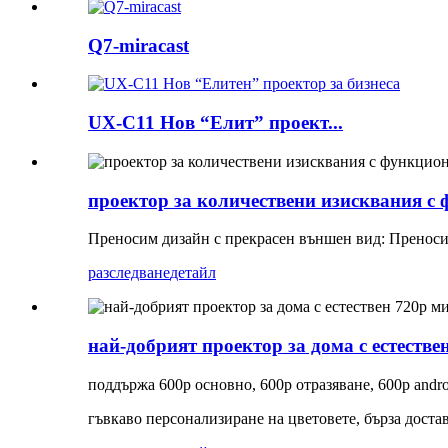
Q7-miracast
UX-C11 Нов “Елит” проект...
проектор за количествени изисквания с
Преносим дизайн с прекрасен външен вид: Преносим
разследване
детайл
най-добрият проектор за дома с естеств
поддържа 600p основно, 600p отразяване, 600p andro
гъвкаво персонализиране на цветовете, бърза достав