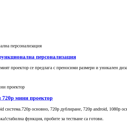
 функционална персонализация
ият проектор се предлага с преносими размери и уникален дизай
ен 720p мини проектор
id система.720p основно, 720p дублиране, 720p android, 1080p о
ка!стабилна функция, пробите за тестване са готови.