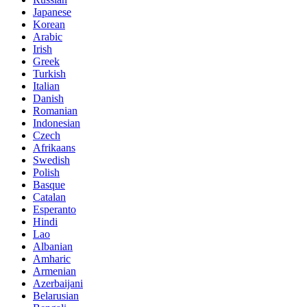
Japanese
Korean
Arabic
Irish
Greek
Turkish
Italian
Danish
Romanian
Indonesian
Czech
Afrikaans
Swedish
Polish
Basque
Catalan
Esperanto
Hindi
Lao
Albanian
Amharic
Armenian
Azerbaijani
Belarusian