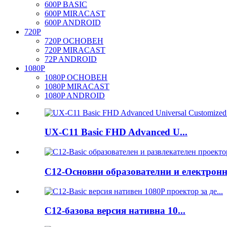
600P BASIC
600P MIRACAST
600P ANDROID
720P
720P ОСНОВЕН
720P MIRACAST
72P ANDROID
1080P
1080P ОСНОВЕН
1080P MIRACAST
1080P ANDROID
UX-C11 Basic FHD Advanced U...
C12-Основни образователни и електронни
C12-базова версия нативна 10...