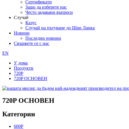
Сертификати
Защо да изберете нас
Често задавани въпроси
Случай
Казус
Случай на пътуване до Шри Ланка
Новини
Последни новини
Свържете се с нас
EN
У дома
Продукти
720P
720P ОСНОВЕН
720P ОСНОВЕН
Категории
600P