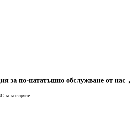
ция за по-нататъшно обслужване от нас
SC за затваряне