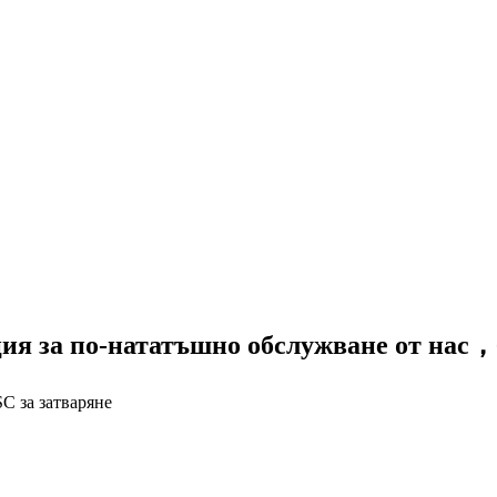
ция за по-нататъшно обслужване от нас
SC за затваряне