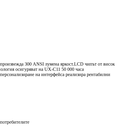
 произвежда 300 ANSI лумена яркост.LCD чипът от висок
ология осигуряват на UX-C11 50 000 часа
 персонализиране на интерфейса реализира рентабилни
 потребителите