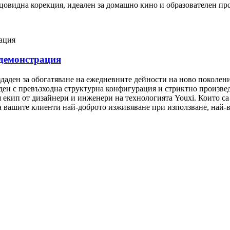
цовидна корекция, идеален за домашно кино и образователен про
 демонстрация
здаден за обогатяване на ежедневните дейности на ново поколен
ден с превъзходна структурна конфигурация и стриктно произвед
 екип от дизайнери и инженери на технологията Youxi. Които са
а вашите клиенти най-доброто изживяване при използване, най-в