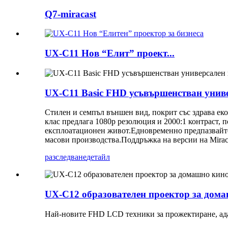
Q7-miracast
UX-C11 Нов “Елит” проект...
UX-C11 Basic FHD усъвършенстван унив
Стилен и семпъл външен вид, покрит със здрава ек
клас предлага 1080p резолюция и 2000:1 контраст,
експлоатационен живот.Едновременно предпазвайте
масови производства.Поддръжка на версии на Mirac
разследване
детайл
UX-C12 образователен проектор за дома
Най-новите FHD LCD техники за прожектиране, ада