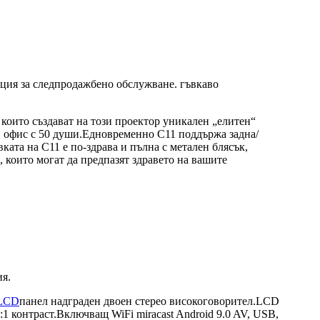
анция за следпродажбено обслужване. гъвкаво
 които създават на този проектор уникален „елитен“
н офис с 50 души.Едновременно C11 поддържа задна/
ата на C11 е по-здрава и пълна с метален блясък,
, които могат да предпазят здравето на вашите
ия.
 LCD
панел надграден двоен стерео високоговорител.LCD
1 контраст.Включващ WiFi miracast Android 9.0 AV, USB,