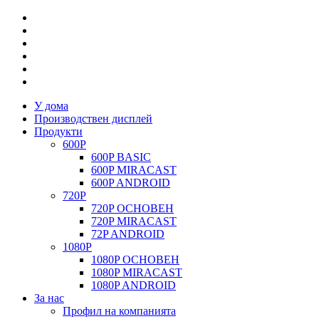
У дома
Производствен дисплей
Продукти
600P
600P BASIC
600P MIRACAST
600P ANDROID
720P
720P ОСНОВЕН
720P MIRACAST
72P ANDROID
1080P
1080P ОСНОВЕН
1080P MIRACAST
1080P ANDROID
За нас
Профил на компанията