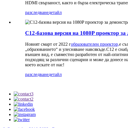
HDMI свързаност, както и бърза електрическа трапе
разследване
детайл
C12-базова версия на 1080P проектор за
Новият смарт от 2022 г
образователен проектор,
е съ
„образованието“ и улесняване навсякъде.C12 е снаб
външен вид, е съвместно разработен от най-опитния
подходящ за различни сценарии и може да донесе н
което искате от нас!
разследване
детайл