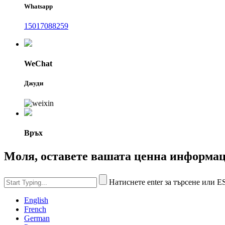
Whatsapp
15017088259
WeChat
Джуди
Връх
Моля, оставете вашата ценна информа
Натиснете enter за търсене или E
English
French
German