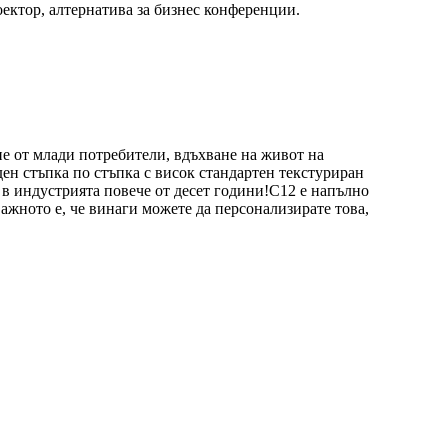
ектор, алтернатива за бизнес конференции.
ие от млади потребители, вдъхване на живот на
ен стъпка по стъпка с висок стандартен текстуриран
 в индустрията повече от десет години!C12 е напълно
ажното е, че винаги можете да персонализирате това,