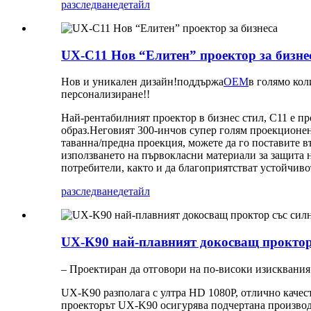
разследване
детайл
UX-C11 Нов “Елитен” проектор за бизне
Нов и уникален дизайн!поддържа
OEM
в голямо кол
персонализиране!!
Най-рентабилният проектор в бизнес стил, C11 е про
образ.Неговият 300-инчов супер голям проекционен
таванна/предна проекция, можете да го поставите в
използването на първокласни материали за защита н
потребители, както и да благоприятстват устойчиво
разследване
детайл
UX-K90 най-плавният докосващ проктор 
– Проектиран да отговори на по-високи изисквания
UX-K90 разполага с ултра HD 1080P, отлично качест
проекторът UX-K90 осигурява подчертана производит