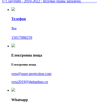
© Copyright - 2010-2022 : Всички права запазени.
, , , , , , , ,
Телефон
Тел
15017088259
Електронна поща
Електронна поща
vera@usee-projection.com
vera2019@dgtianhao.cn
Whatsapp