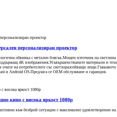
ерсален персонализиран проектор
ологична обвивка с метален блясък.Мощен източник на светлина
 поддържащ 4K изображения.Усъвършенстваните материали и техн
 очите на потребителите със светлоразсейващи лещи.Гъвкавото
ast и Android OS.Предлага се OEM обслужване и гаранция.
шно кино с висока яркост 1080p
птивни към безброй ситуации с максимално удовлетворение на