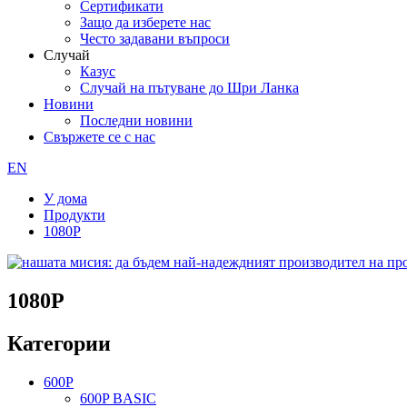
Сертификати
Защо да изберете нас
Често задавани въпроси
Случай
Казус
Случай на пътуване до Шри Ланка
Новини
Последни новини
Свържете се с нас
EN
У дома
Продукти
1080P
1080P
Категории
600P
600P BASIC