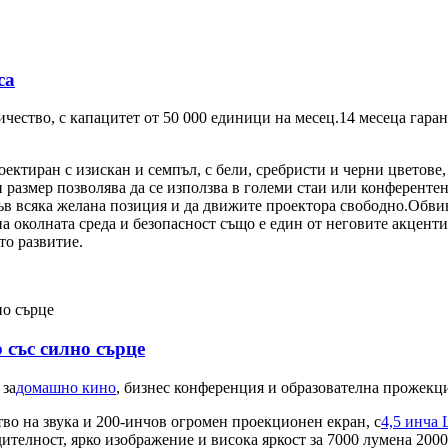
са
ичество, с капацитет от 50 000 единици на месец.14 месеца гар
ектиран с изискан и семпъл, с бели, сребристи и черни цветове,
 размер позволява да се използва в големи стаи или конференте
ъв всяка желана позиция и да движите проектора свободно.Обвивк
а околната среда и безопасност също е един от неговите акценти
то развитие.
със силно сърце
 за
домашно кино
, бизнес конференция и образователна прожекц
во на звука и 200-инчов огромен проекционен екран, с
4,5 инча
елност, ярко изображение и висока яркост за 7000 лумена 2000: