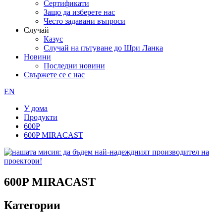
Сертификати
Защо да изберете нас
Често задавани въпроси
Случай
Казус
Случай на пътуване до Шри Ланка
Новини
Последни новини
Свържете се с нас
EN
У дома
Продукти
600P
600P MIRACAST
600P MIRACAST
Категории