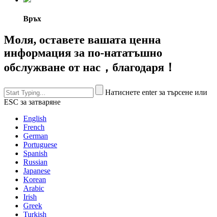
Връх
Моля, оставете вашата ценна
информация за по-нататъшно
обслужване от нас，благодаря！
Натиснете enter за търсене или
ESC за затваряне
English
French
German
Portuguese
Spanish
Russian
Japanese
Korean
Arabic
Irish
Greek
Turkish