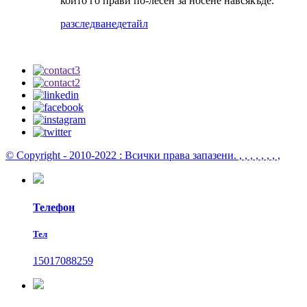
който го прави по-лесен за носене навсякъде.
разследване
детайл
© Copyright - 2010-2022 : Всички права запазени.
, , , , , , , ,
Телефон
Тел
15017088259